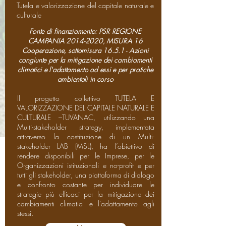
Tutela e valorizzazione del capitale naturale e
culturale
Fonte di finanziamento: PSR REGIONE
CAMPANIA
2014-2020
, MISURA 16
Cooperazione, sottomisura 16.5.1 - Azioni
congiunte per la mitigazione dei cambiamenti
climatici e l'adattamento ad essi e per pratiche
ambientali in corso
Il progetto collettivo TUTELA E
VALORIZZAZIONE DEL CAPITALE NATURALE E
CULTURALE –TUVANAC, utilizzando una
Multi-stakeholder strategy, implementata
attraverso la costituzione di un Multi-
stakeholder LAB (MSL), ha l’obiettivo di
rendere disponibili per le Imprese, per le
Organizzazioni istituzionali e no-profit e per
tutti gli stakeholder, una piattaforma di dialogo
e confronto costante per individuare le
strategie più efficaci per la mitigazione dei
cambiamenti climatici e l’adattamento agli
stessi.