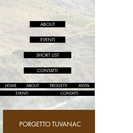
ABOUT
EVENTI
SHORT LIST
CONTATTI
HOME
ABOUT
PROGETTI
AVVISI
EVENTI
CONTATTI
PORGETTO TUVANAC