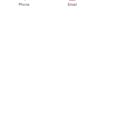
Phone
Email
Lista Fornitori
Privacy Policy
© 2018 by Fondazione Medes - All rights reserved
Do Not Sell My Personal Information