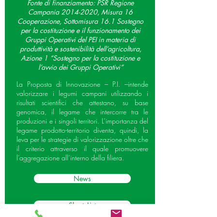
Fonte di finanziamento: PSR Regione
Campania
2014-2020
, Misura 16
Cooperazione, Sottomisura 16.1 Sostegno
per la costituzione e il funzionamento dei
Gruppi Operativi del PEI in materia di
produttività e sostenibilità dell’agricoltura,
Azione 1 “Sostegno per la costituzione e
l’avvio dei Gruppi Operativi”
La Proposta di Innovazione – P.I. –intende
valorizzare i legumi campani utilizzando i
risultati scientifici che attestano, su base
genomica, il legame che intercorre tra le
produzioni e i singoli territori. L’importanza del
legame prodotto-territorio diventa, quindi, la
leva per le strategie di valorizzazione oltre che
il criterio attraverso il quale promuovere
l’aggregazione all’interno della filiera.
News
Short_List